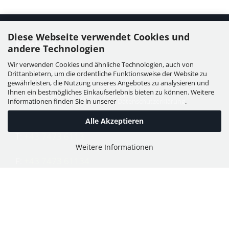
Diese Webseite verwendet Cookies und
Kontakt
andere Technologien
Wir verwenden Cookies und ähnliche Technologien, auch von
WIESER GmbH
Drittanbietern, um die ordentliche Funktionsweise der Website zu
Dorfstraße 11, Leutzmannsdorf
gewährleisten, die Nutzung unseres Angebotes zu analysieren und
Ihnen ein bestmögliches Einkaufserlebnis bieten zu können. Weitere
A - 3304 St. Georgen / Ybbsfeld
Informationen finden Sie in unserer
Datenschutzerklärung
.
Alle Akzeptieren
T:
+43 7473 6113
Weitere Informationen
F:
+43 7473 61134
E:
office@puch-wieser.at