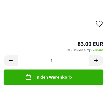
A
d
M
83,00 EUR
inkl. 20% MwSt. zzgl.
Versand
In den Warenkorb