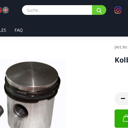
Suche...
LES
FAQ
(Art.Nr
Kol