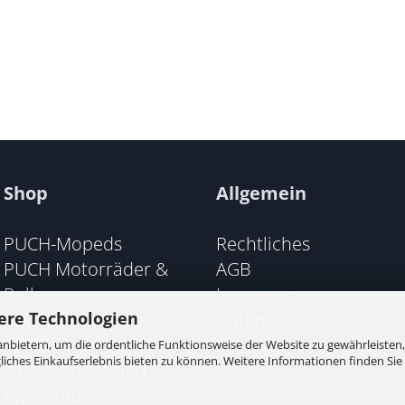
Shop
Allgemein
PUCH-Mopeds
Rechtliches
PUCH Motorräder &
AGB
Roller
Impressum
PUCH Motorräder vor
Datenschutz
ere Technologien
1945
Sitemap
nbietern, um die ordentliche Funktionsweise der Website zu gewährleisten,
ches Einkaufserlebnis bieten zu können. Weitere Informationen finden Sie 
KTM Mopeds und
Motorräder