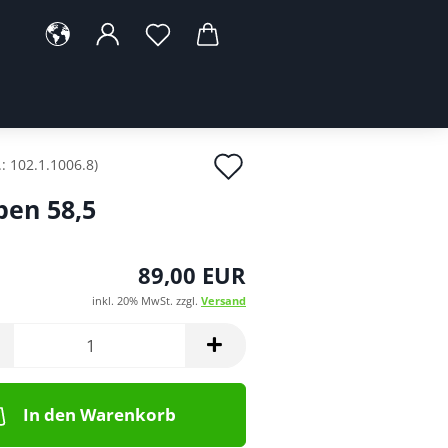
Auf
.:
102.1.1006.8
)
den
ben 58,5
Merkzettel
89,00 EUR
inkl. 20% MwSt. zzgl.
Versand
In den Warenkorb