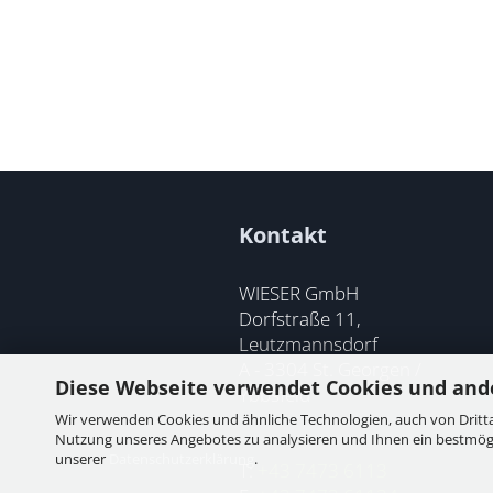
Kontakt
WIESER GmbH
Dorfstraße 11,
Leutzmannsdorf
A - 3304 St. Georgen /
Diese Webseite verwendet Cookies und and
Ybbsfeld
Wir verwenden Cookies und ähnliche Technologien, auch von Dritta
Nutzung unseres Angebotes zu analysieren und Ihnen ein bestmögli
unserer
Datenschutzerklärung
.
T:
+43 7473 6113