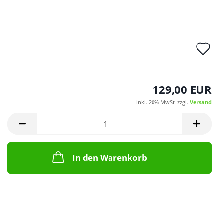
A
d
M
129,00 EUR
inkl. 20% MwSt. zzgl.
Versand
In den Warenkorb