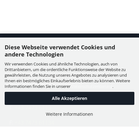
Diese Webseite verwendet Cookies und
Kontakt
andere Technologien
Wir verwenden Cookies und ähnliche Technologien, auch von
WIESER GmbH
Drittanbietern, um die ordentliche Funktionsweise der Website zu
Dorfstraße 11, Leutzmannsdorf
gewährleisten, die Nutzung unseres Angebotes zu analysieren und
Ihnen ein bestmögliches Einkaufserlebnis bieten zu können. Weitere
A - 3304 St. Georgen / Ybbsfeld
Informationen finden Sie in unserer
Datenschutzerklärung
.
Alle Akzeptieren
T:
+43 7473 6113
Weitere Informationen
F:
+43 7473 61134
E:
office@puch-wieser.at