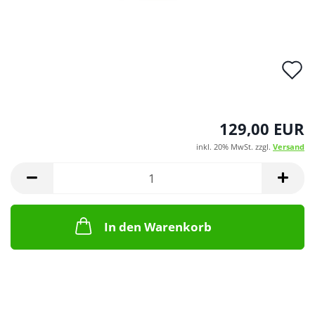
A
d
M
129,00 EUR
inkl. 20% MwSt. zzgl.
Versand
In den Warenkorb