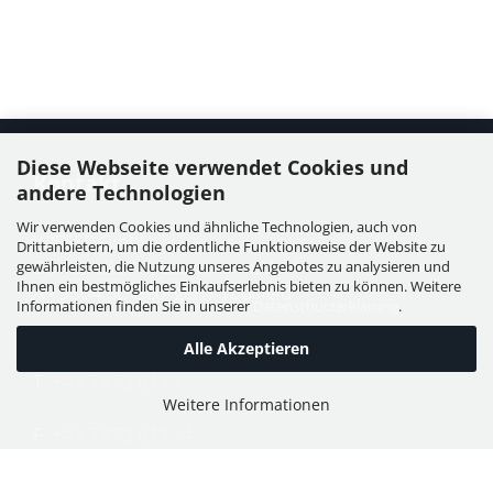
Diese Webseite verwendet Cookies und
Kontakt
andere Technologien
Wir verwenden Cookies und ähnliche Technologien, auch von
WIESER GmbH
Drittanbietern, um die ordentliche Funktionsweise der Website zu
Dorfstraße 11, Leutzmannsdorf
gewährleisten, die Nutzung unseres Angebotes zu analysieren und
Ihnen ein bestmögliches Einkaufserlebnis bieten zu können. Weitere
A - 3304 St. Georgen / Ybbsfeld
Informationen finden Sie in unserer
Datenschutzerklärung
.
Alle Akzeptieren
T:
+43 7473 6113
Weitere Informationen
F:
+43 7473 61134
E:
office@puch-wieser.at