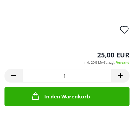
A
d
M
25,00 EUR
inkl. 20% MwSt. zzgl.
Versand
In den Warenkorb