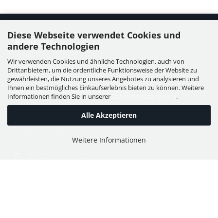
Diese Webseite verwendet Cookies und
Kontakt
andere Technologien
Wir verwenden Cookies und ähnliche Technologien, auch von
WIESER GmbH
Drittanbietern, um die ordentliche Funktionsweise der Website zu
Dorfstraße 11, Leutzmannsdorf
gewährleisten, die Nutzung unseres Angebotes zu analysieren und
Ihnen ein bestmögliches Einkaufserlebnis bieten zu können. Weitere
A - 3304 St. Georgen / Ybbsfeld
Informationen finden Sie in unserer
Datenschutzerklärung
.
Alle Akzeptieren
T:
+43 7473 6113
Weitere Informationen
F:
+43 7473 61134
E:
office@puch-wieser.at