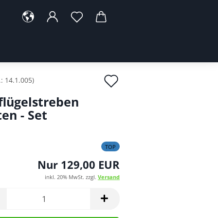
Auf
.:
14.1.005
)
den
flügelstreben
Merkzettel
ten - Set
TOP
Nur 129,00 EUR
inkl. 20% MwSt. zzgl.
Versand