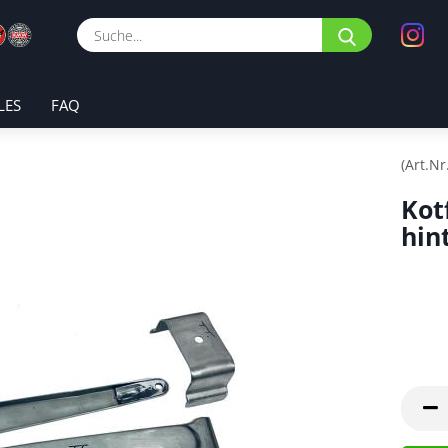
Suche...
LES
FAQ
(Art.Nr
Kot
hin