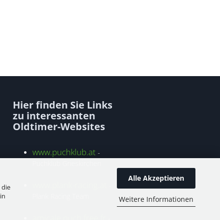
Hier finden Sie Links
zu interessanten
Oldtimer-Websites
www.puchklub.at
-
Puchklub Grieskirchen
Alle Akzeptieren
www.plank-racing.at
-
 die
in
Plank Racing Team
Weitere Informationen
amicale.puch.free.fr
-