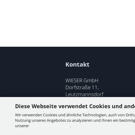
Kontakt
WIESER GmbH
Dorfstraße 11,
Leutzmannsdorf
A - 3304 St. Georgen /
Diese Webseite verwendet Cookies und and
Ybbsfeld
Wir verwenden Cookies und ähnliche Technologien, auch von Dritta
Nutzung unseres Angebotes zu analysieren und Ihnen ein bestmögli
unserer
Datenschutzerklärung
.
T:
+43 7473 6113