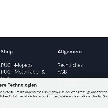
Shop
Allgemein
PUCH-Mopeds
Rechtliches
PUCH Motorräder &
AGB
Roller
Impressum
PUCH Motorräder vor
Datenschutz
ere Technologien
1945
Sitemap
nbietern, um die ordentliche Funktionsweise der Website zu gewährleisten,
ches Einkaufserlebnis bieten zu können. Weitere Informationen finden Sie 
KTM Mopeds und
Motorräder