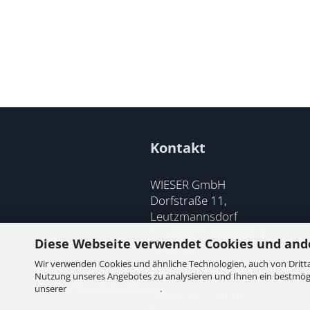
Kontakt
WIESER GmbH
Dorfstraße 11,
Leutzmannsdorf
A - 3304 St. Georgen /
Diese Webseite verwendet Cookies und and
Ybbsfeld
Wir verwenden Cookies und ähnliche Technologien, auch von Dritta
Nutzung unseres Angebotes zu analysieren und Ihnen ein bestmögli
unserer
Datenschutzerklärung
.
T:
+43 7473 6113