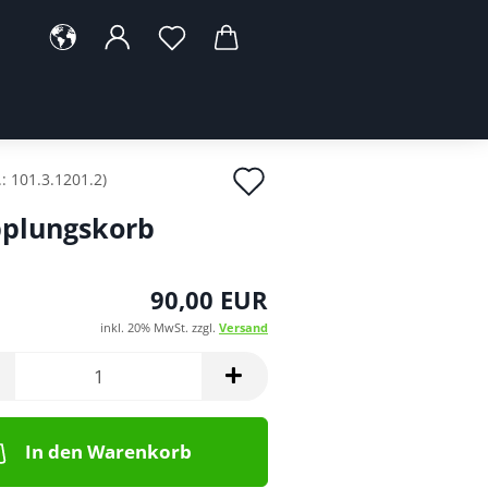
Auf
.:
101.3.1201.2
)
den
plungskorb
Merkzettel
90,00 EUR
inkl. 20% MwSt. zzgl.
Versand
In den Warenkorb