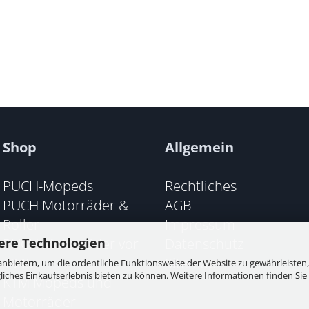
Shop
Allgemein
PUCH-Mopeds
Rechtliches
PUCH Motorräder &
AGB
Roller
Impressum
PUCH Motorräder vor
Datenschutz
ere Technologien
1945
Sitemap
nbietern, um die ordentliche Funktionsweise der Website zu gewährleisten,
ches Einkaufserlebnis bieten zu können. Weitere Informationen finden Sie 
KTM Mopeds und
Motorräder