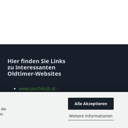
Hier finden Sie Links
zu interessanten
Oldtimer-Websites
www.puchklub.at
-
Puchklub Grieskirchen
Alle Akzeptieren
www.plank-racing.at
-
 die
in
Plank Racing Team
Weitere Informationen
amicale.puch.free.fr
-