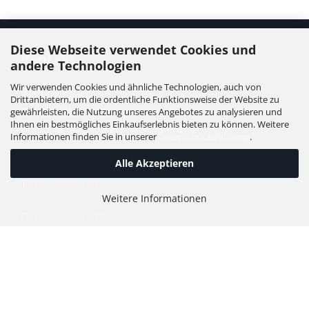
Diese Webseite verwendet Cookies und
Kontakt
andere Technologien
Wir verwenden Cookies und ähnliche Technologien, auch von
WIESER GmbH
Drittanbietern, um die ordentliche Funktionsweise der Website zu
Dorfstraße 11, Leutzmannsdorf
gewährleisten, die Nutzung unseres Angebotes zu analysieren und
Ihnen ein bestmögliches Einkaufserlebnis bieten zu können. Weitere
A - 3304 St. Georgen / Ybbsfeld
Informationen finden Sie in unserer
Datenschutzerklärung
.
Alle Akzeptieren
T:
+43 7473 6113
Weitere Informationen
F:
+43 7473 61134
E:
office@puch-wieser.at