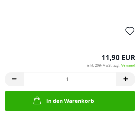
A
d
M
11,90 EUR
inkl. 20% MwSt. zzgl.
Versand
In den Warenkorb