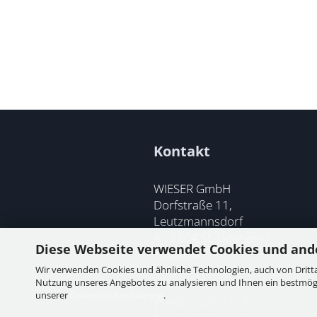
Kontakt
WIESER GmbH
Dorfstraße 11,
Leutzmannsdorf
A - 3304 St. Georgen /
Diese Webseite verwendet Cookies und and
Ybbsfeld
Wir verwenden Cookies und ähnliche Technologien, auch von Dritta
Nutzung unseres Angebotes zu analysieren und Ihnen ein bestmögli
unserer
Datenschutzerklärung
.
T:
+43 7473 6113