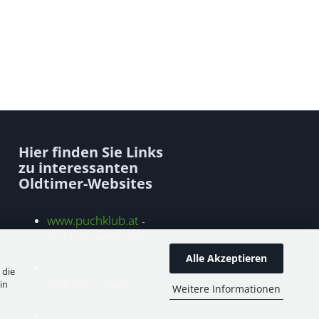
Hier finden Sie Links
zu interessanten
Oldtimer-Websites
www.puchklub.at
-
Puchklub Grieskirchen
Alle Akzeptieren
www.plank-racing.at
-
 die
in
Plank Racing Team
Weitere Informationen
amicale.puch.free.fr
-