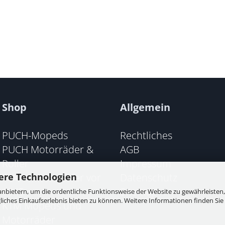
Shop
Allgemein
PUCH-Mopeds
Rechtliches
PUCH Motorräder &
AGB
Roller
Impressum
PUCH Motorräder vor
Datenschutz
ere Technologien
1945
Sitemap
nbietern, um die ordentliche Funktionsweise der Website zu gewährleisten,
ches Einkaufserlebnis bieten zu können. Weitere Informationen finden Sie 
KTM Mopeds und
Motorräder