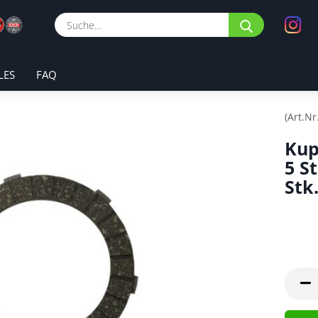
Suche...
LES
FAQ
(Art.Nr
Kup
5 St
Stk.