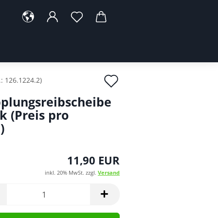
Auf
.:
126.1224.2
)
den
plungsreibscheibe
Merkzettel
k (Preis pro
)
11,90 EUR
inkl. 20% MwSt. zzgl.
Versand