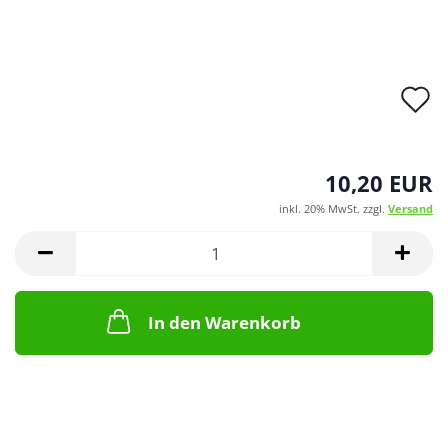
A
d
M
10,20 EUR
inkl. 20% MwSt. zzgl.
Versand
In den Warenkorb