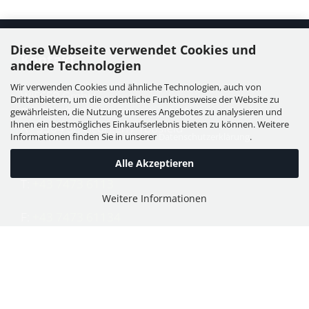
Diese Webseite verwendet Cookies und
Kontakt
andere Technologien
Wir verwenden Cookies und ähnliche Technologien, auch von
WIESER GmbH
Drittanbietern, um die ordentliche Funktionsweise der Website zu
Dorfstraße 11, Leutzmannsdorf
gewährleisten, die Nutzung unseres Angebotes zu analysieren und
Ihnen ein bestmögliches Einkaufserlebnis bieten zu können. Weitere
A - 3304 St. Georgen / Ybbsfeld
Informationen finden Sie in unserer
Datenschutzerklärung
.
Alle Akzeptieren
T:
+43 7473 6113
Weitere Informationen
F:
+43 7473 61134
E:
office@puch-wieser.at