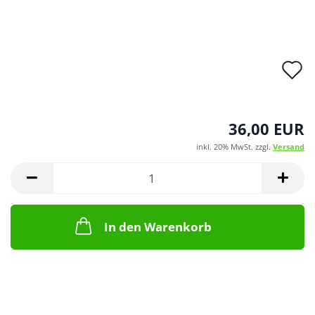
A
d
M
36,00 EUR
inkl. 20% MwSt. zzgl.
Versand
In den Warenkorb