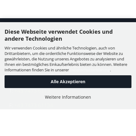
Diese Webseite verwendet Cookies und
Kontakt
andere Technologien
Wir verwenden Cookies und ähnliche Technologien, auch von
WIESER GmbH
Drittanbietern, um die ordentliche Funktionsweise der Website zu
Dorfstraße 11, Leutzmannsdorf
gewährleisten, die Nutzung unseres Angebotes zu analysieren und
Ihnen ein bestmögliches Einkaufserlebnis bieten zu können. Weitere
A - 3304 St. Georgen / Ybbsfeld
Informationen finden Sie in unserer
Datenschutzerklärung
.
Alle Akzeptieren
T:
+43 7473 6113
Weitere Informationen
F:
+43 7473 61134
E:
office@puch-wieser.at