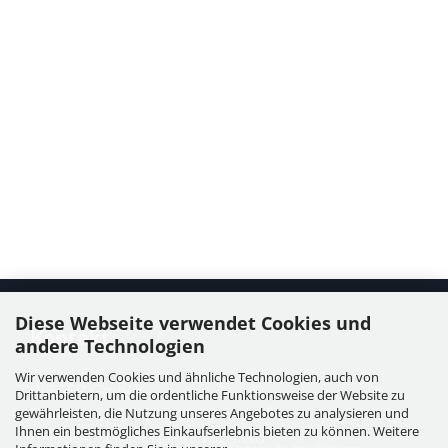
Diese Webseite verwendet Cookies und
Kontakt
andere Technologien
Wir verwenden Cookies und ähnliche Technologien, auch von
WIESER GmbH
Drittanbietern, um die ordentliche Funktionsweise der Website zu
Dorfstraße 11, Leutzmannsdorf
gewährleisten, die Nutzung unseres Angebotes zu analysieren und
Ihnen ein bestmögliches Einkaufserlebnis bieten zu können. Weitere
A - 3304 St. Georgen / Ybbsfeld