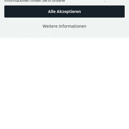
Informationen finden Sie in unserer
Datenschutzerklärung
.
Alle Akzeptieren
T:
+43 7473 6113
Weitere Informationen
F:
+43 7473 61134
E:
office@puch-wieser.at
Shop
PUCH-Mopeds
PUCH Motorräder & Roller
PUCH Motorräder vor 1945