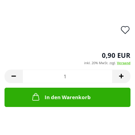
A
d
M
0,90 EUR
inkl. 20% MwSt. zzgl.
Versand
In den Warenkorb