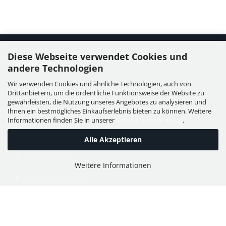
Diese Webseite verwendet Cookies und
Kontakt
andere Technologien
Wir verwenden Cookies und ähnliche Technologien, auch von
WIESER GmbH
Drittanbietern, um die ordentliche Funktionsweise der Website zu
Dorfstraße 11, Leutzmannsdorf
gewährleisten, die Nutzung unseres Angebotes zu analysieren und
Ihnen ein bestmögliches Einkaufserlebnis bieten zu können. Weitere
A - 3304 St. Georgen / Ybbsfeld
Informationen finden Sie in unserer
Datenschutzerklärung
.
Alle Akzeptieren
T:
+43 7473 6113
Weitere Informationen
F:
+43 7473 61134
E:
office@puch-wieser.at