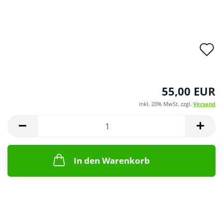
A
d
M
55,00 EUR
inkl. 20% MwSt. zzgl.
Versand
In den Warenkorb