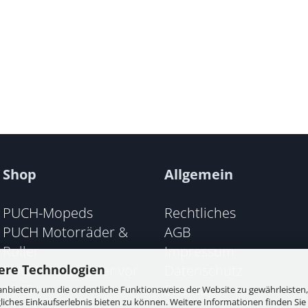
Shop
Allgemein
PUCH-Mopeds
Rechtliches
PUCH Motorräder &
AGB
Roller
Impressum
PUCH Motorräder vor
Datenschutz
ere Technologien
1945
Sitemap
nbietern, um die ordentliche Funktionsweise der Website zu gewährleisten,
ches Einkaufserlebnis bieten zu können. Weitere Informationen finden Sie 