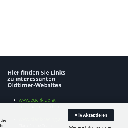
Hier finden Sie Links
zu interessanten
Oldtimer-Websites
www.puchklub.at
-
Puchklub Grieskirchen
Alle Akzeptieren
www.plank-racing.at
-
 die
in
Plank Racing Team
Weitere Informationen