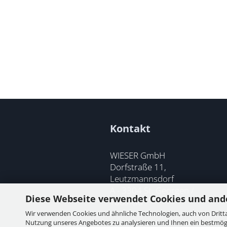
Kontakt
WIESER GmbH
Dorfstraße 11,
Leutzmannsdorf
A - 3304 St. Georgen /
Diese Webseite verwendet Cookies und and
Ybbsfeld
Wir verwenden Cookies und ähnliche Technologien, auch von Dritta
Nutzung unseres Angebotes zu analysieren und Ihnen ein bestmögli