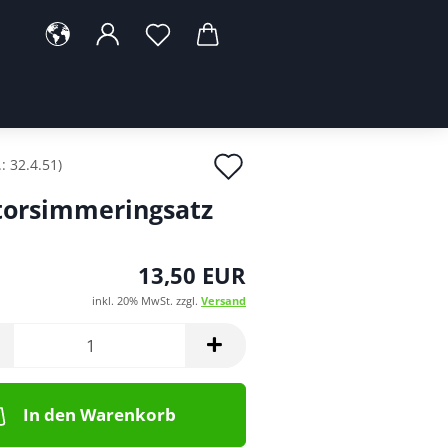
Auf
.:
32.4.51
)
den
orsimmeringsatz
Merkzettel
13,50 EUR
inkl. 20% MwSt. zzgl.
Versand
In den Warenkorb