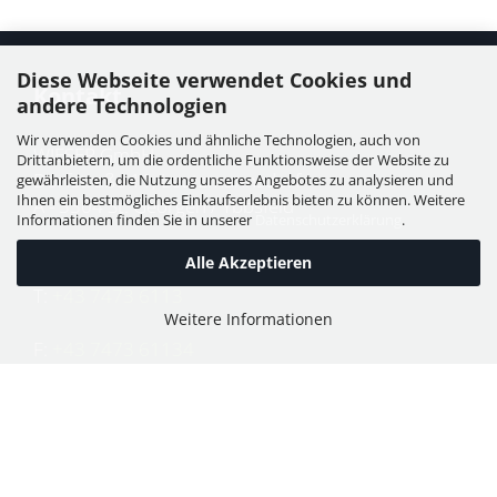
Diese Webseite verwendet Cookies und
Kontakt
andere Technologien
Wir verwenden Cookies und ähnliche Technologien, auch von
WIESER GmbH
Drittanbietern, um die ordentliche Funktionsweise der Website zu
Dorfstraße 11, Leutzmannsdorf
gewährleisten, die Nutzung unseres Angebotes zu analysieren und
Ihnen ein bestmögliches Einkaufserlebnis bieten zu können. Weitere
A - 3304 St. Georgen / Ybbsfeld
Informationen finden Sie in unserer
Datenschutzerklärung
.
Alle Akzeptieren
T:
+43 7473 6113
Weitere Informationen
F:
+43 7473 61134
E:
office@puch-wieser.at