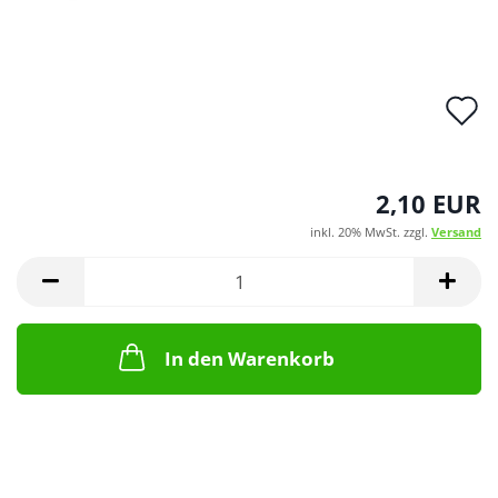
A
d
M
2,10 EUR
inkl. 20% MwSt. zzgl.
Versand
In den Warenkorb