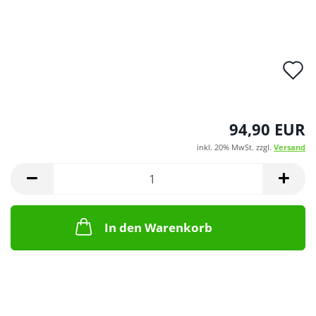
A
d
M
94,90 EUR
inkl. 20% MwSt. zzgl.
Versand
In den Warenkorb