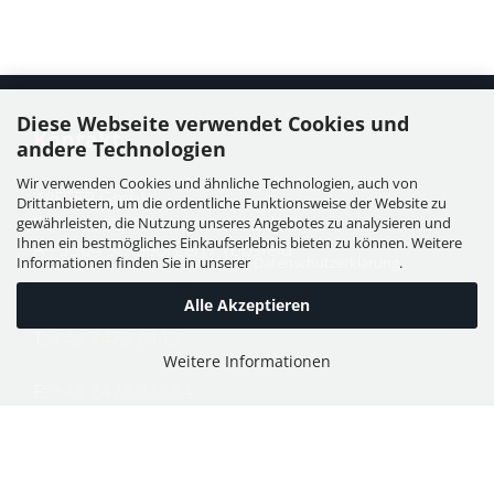
Diese Webseite verwendet Cookies und
Kontakt
andere Technologien
Wir verwenden Cookies und ähnliche Technologien, auch von
WIESER GmbH
Drittanbietern, um die ordentliche Funktionsweise der Website zu
Dorfstraße 11, Leutzmannsdorf
gewährleisten, die Nutzung unseres Angebotes zu analysieren und
Ihnen ein bestmögliches Einkaufserlebnis bieten zu können. Weitere
A - 3304 St. Georgen / Ybbsfeld
Informationen finden Sie in unserer
Datenschutzerklärung
.
Alle Akzeptieren
T:
+43 7473 6113
Weitere Informationen
F:
+43 7473 61134
E:
office@puch-wieser.at