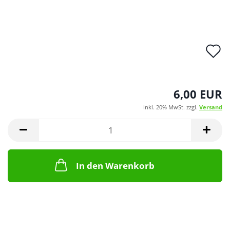
A
d
M
6,00 EUR
inkl. 20% MwSt. zzgl.
Versand
In den Warenkorb