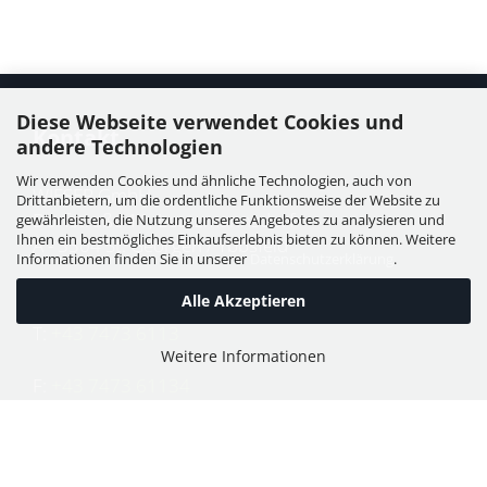
Diese Webseite verwendet Cookies und
Kontakt
andere Technologien
Wir verwenden Cookies und ähnliche Technologien, auch von
WIESER GmbH
Drittanbietern, um die ordentliche Funktionsweise der Website zu
Dorfstraße 11, Leutzmannsdorf
gewährleisten, die Nutzung unseres Angebotes zu analysieren und
Ihnen ein bestmögliches Einkaufserlebnis bieten zu können. Weitere
A - 3304 St. Georgen / Ybbsfeld
Informationen finden Sie in unserer
Datenschutzerklärung
.
Alle Akzeptieren
T:
+43 7473 6113
Weitere Informationen
F:
+43 7473 61134
E:
office@puch-wieser.at