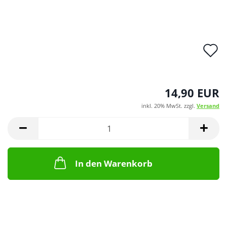
A
d
M
14,90 EUR
inkl. 20% MwSt. zzgl.
Versand
In den Warenkorb