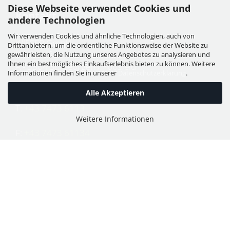
Diese Webseite verwendet Cookies und
Kontakt
andere Technologien
Wir verwenden Cookies und ähnliche Technologien, auch von
WIESER GmbH
Drittanbietern, um die ordentliche Funktionsweise der Website zu
Dorfstraße 11, Leutzmannsdorf
gewährleisten, die Nutzung unseres Angebotes zu analysieren und
Ihnen ein bestmögliches Einkaufserlebnis bieten zu können. Weitere
A - 3304 St. Georgen / Ybbsfeld
Informationen finden Sie in unserer
Datenschutzerklärung
.
Alle Akzeptieren
T:
+43 7473 6113
Weitere Informationen
F:
+43 7473 61134
E:
office@puch-wieser.at
Shop