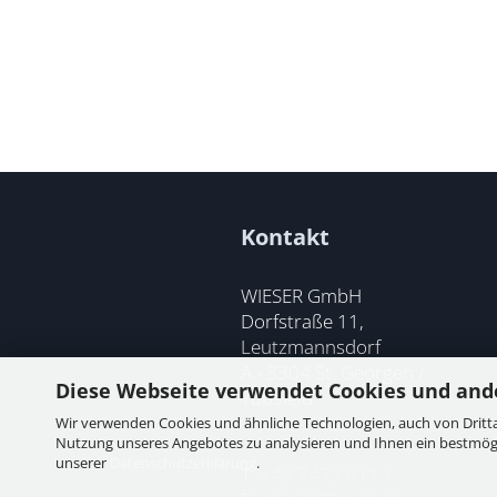
Kontakt
WIESER GmbH
Dorfstraße 11,
Leutzmannsdorf
A - 3304 St. Georgen /
Diese Webseite verwendet Cookies und and
Ybbsfeld
Wir verwenden Cookies und ähnliche Technologien, auch von Dritta
Nutzung unseres Angebotes zu analysieren und Ihnen ein bestmögli
unserer
Datenschutzerklärung
.
T:
+43 7473 6113