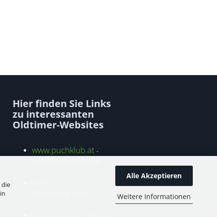
Hier finden Sie Links
zu interessanten
Oldtimer-Websites
www.puchklub.at
-
Puchklub Grieskirchen
Alle Akzeptieren
www.plank-racing.at
-
 die
in
Plank Racing Team
Weitere Informationen
amicale.puch.free.fr
-