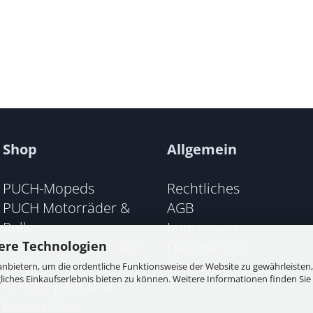
Shop
Allgemein
PUCH-Mopeds
Rechtliches
PUCH Motorräder &
AGB
Roller
Impressum
PUCH Motorräder vor
Datenschutz
ere Technologien
1945
Sitemap
nbietern, um die ordentliche Funktionsweise der Website zu gewährleisten,
ches Einkaufserlebnis bieten zu können. Weitere Informationen finden Sie 
KTM Mopeds und
Motorräder