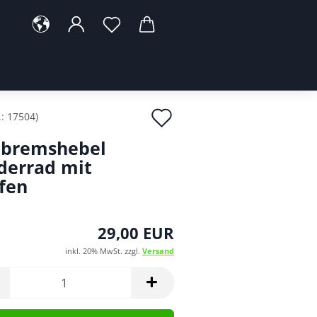
Auf
.:
17504
)
den
bremshebel
Merkzettel
derrad mit
fen
29,00 EUR
inkl. 20% MwSt. zzgl.
Versand