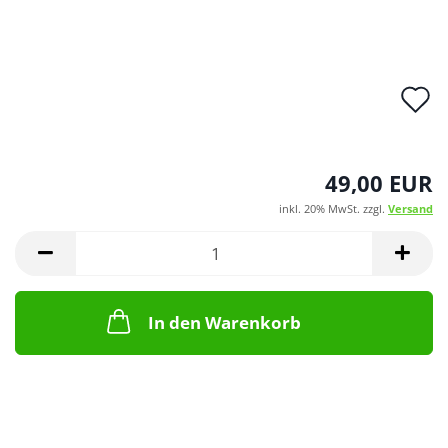
A
d
M
49,00 EUR
inkl. 20% MwSt. zzgl.
Versand
In den Warenkorb