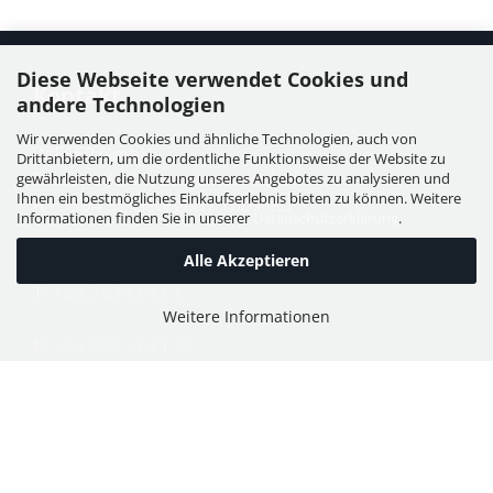
Diese Webseite verwendet Cookies und
Kontakt
andere Technologien
Wir verwenden Cookies und ähnliche Technologien, auch von
WIESER GmbH
Drittanbietern, um die ordentliche Funktionsweise der Website zu
Dorfstraße 11, Leutzmannsdorf
gewährleisten, die Nutzung unseres Angebotes zu analysieren und
Ihnen ein bestmögliches Einkaufserlebnis bieten zu können. Weitere
A - 3304 St. Georgen / Ybbsfeld
Informationen finden Sie in unserer
Datenschutzerklärung
.
Alle Akzeptieren
T:
+43 7473 6113
Weitere Informationen
F:
+43 7473 61134
E:
office@puch-wieser.at