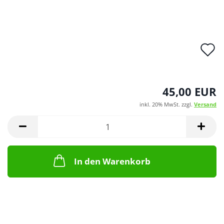
A
d
M
45,00 EUR
inkl. 20% MwSt. zzgl.
Versand
In den Warenkorb