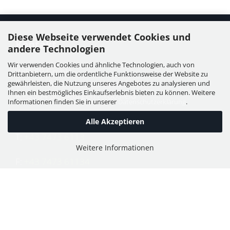
Diese Webseite verwendet Cookies und
Kontakt
andere Technologien
Wir verwenden Cookies und ähnliche Technologien, auch von
WIESER GmbH
Drittanbietern, um die ordentliche Funktionsweise der Website zu
Dorfstraße 11, Leutzmannsdorf
gewährleisten, die Nutzung unseres Angebotes zu analysieren und
Ihnen ein bestmögliches Einkaufserlebnis bieten zu können. Weitere
A - 3304 St. Georgen / Ybbsfeld
Informationen finden Sie in unserer
Datenschutzerklärung
.
Alle Akzeptieren
T:
+43 7473 6113
Weitere Informationen
F:
+43 7473 61134
E:
office@puch-wieser.at