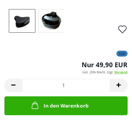
A
d
M
TOP
Nur 49,90 EUR
inkl. 20% MwSt. zzgl.
Versand
In den Warenkorb