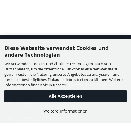
Diese Webseite verwendet Cookies und
Kontakt
andere Technologien
Wir verwenden Cookies und ähnliche Technologien, auch von
WIESER GmbH
Drittanbietern, um die ordentliche Funktionsweise der Website zu
Dorfstraße 11, Leutzmannsdorf
gewährleisten, die Nutzung unseres Angebotes zu analysieren und
Ihnen ein bestmögliches Einkaufserlebnis bieten zu können. Weitere
A - 3304 St. Georgen / Ybbsfeld
Informationen finden Sie in unserer
Datenschutzerklärung
.
Alle Akzeptieren
T:
+43 7473 6113
Weitere Informationen
F:
+43 7473 61134