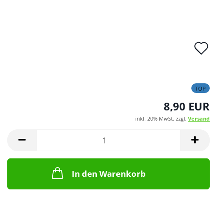
A
d
M
TOP
8,90 EUR
inkl. 20% MwSt. zzgl.
Versand
In den Warenkorb