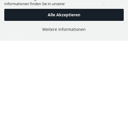
A - 3304 St. Georgen / Ybbsfeld
Informationen finden Sie in unserer
Datenschutzerklärung
.
Alle Akzeptieren
T:
+43 7473 6113
Weitere Informationen
F:
+43 7473 61134
E:
office@puch-wieser.at
Shop
PUCH-Mopeds
PUCH Motorräder & Roller
PUCH Motorräder vor 1945