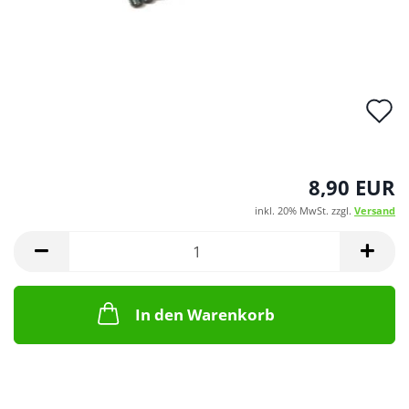
A
d
M
8,90 EUR
inkl. 20% MwSt. zzgl.
Versand
In den Warenkorb