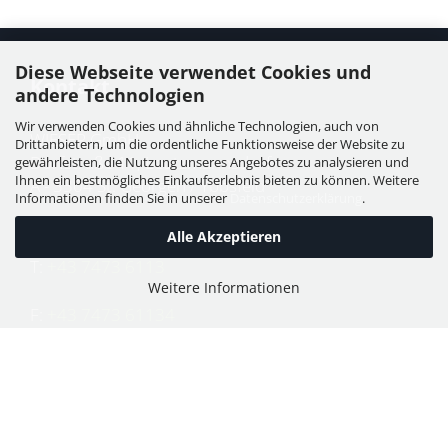
Diese Webseite verwendet Cookies und
Kontakt
andere Technologien
Wir verwenden Cookies und ähnliche Technologien, auch von
WIESER GmbH
Drittanbietern, um die ordentliche Funktionsweise der Website zu
Dorfstraße 11, Leutzmannsdorf
gewährleisten, die Nutzung unseres Angebotes zu analysieren und
Ihnen ein bestmögliches Einkaufserlebnis bieten zu können. Weitere
A - 3304 St. Georgen / Ybbsfeld
Informationen finden Sie in unserer
Datenschutzerklärung
.
Alle Akzeptieren
T:
+43 7473 6113
Weitere Informationen
F:
+43 7473 61134
E:
office@puch-wieser.at