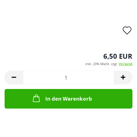
A
d
M
6,50 EUR
inkl. 20% MwSt. zzgl.
Versand
In den Warenkorb