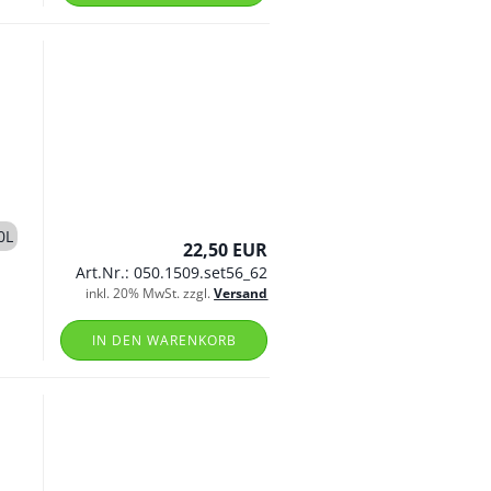
0L
22,50 EUR
Art.Nr.: 050.1509.set56_62
inkl. 20% MwSt. zzgl.
Versand
IN DEN WARENKORB