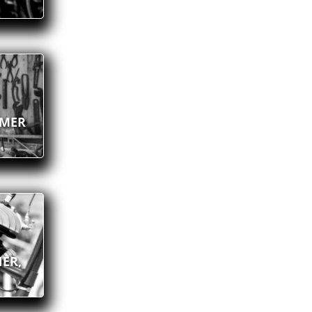
IMER
ER,