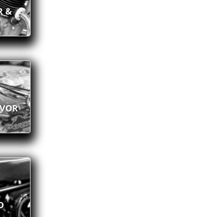
R &
 VOR
D