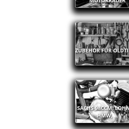
MOTORRÄDER
ZUBEHÖR FÜR OLDT
SACHS 98CCM, LOHN
HMW, ...