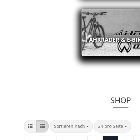
FAHRRÄDER & E-BI
SHOP
Sortieren nach
pro Seite
Sortieren nach
24 pro Seite