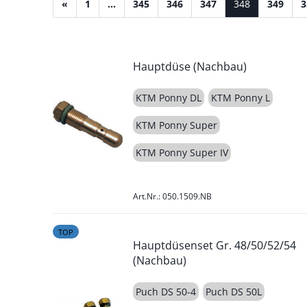
«
1
...
345
346
347
348
349
3
Hauptdüse (Nachbau)
KTM Ponny DL
KTM Ponny L
KTM Ponny Super
KTM Ponny Super IV
Art.Nr.: 050.1509.NB
TOP
Hauptdüsenset Gr. 48/50/52/54
(Nachbau)
Puch DS 50-4
Puch DS 50L