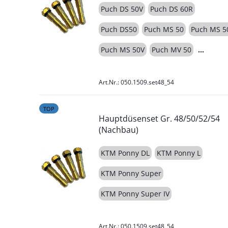
Puch DS 50V
Puch DS 60R
Puch DS50
Puch MS 50
Puch MS 5
Puch MS 50V
Puch MV 50
Art.Nr.: 050.1509.set48_54
TOP
Hauptdüsenset Gr. 48/50/52/54
(Nachbau)
KTM Ponny DL
KTM Ponny L
KTM Ponny Super
KTM Ponny Super IV
Art.Nr.: 050.1509.set48_54