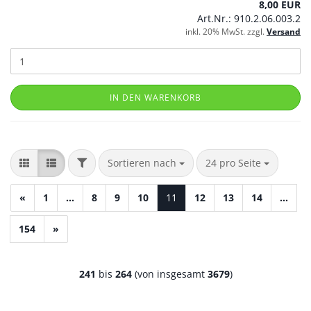
8,00 EUR
Art.Nr.: 910.2.06.003.2
inkl. 20% MwSt. zzgl.
Versand
IN DEN WARENKORB
FILTER
Sortieren nach
pro Seite
Sortieren nach
24 pro Seite
«
1
...
8
9
10
11
12
13
14
...
154
»
241
bis
264
(von insgesamt
3679
)