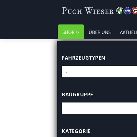
SHOP
ÜBER UNS
AKTUEL
FAHRZEUGTYPEN
FAHRZEUGTYPEN
BAUGRUPPE
BAUGRUPPE
KATEGORIE
KATEGORIE