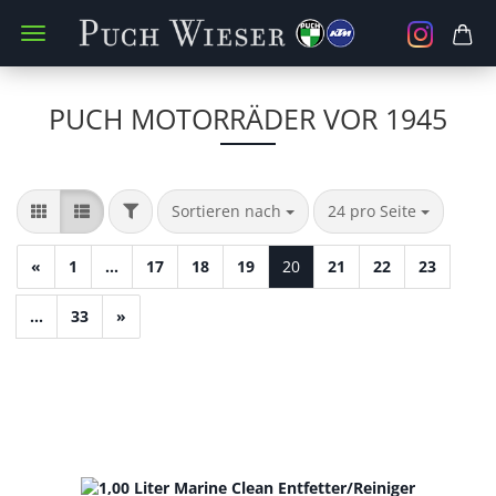
PUCH MOTORRÄDER VOR 1945
FILTER
Sortieren nach
pro Seite
Sortieren nach
24 pro Seite
«
1
...
17
18
19
20
21
22
23
...
33
»