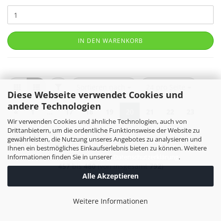
IN DEN WARENKORB
FILTER
Sortieren nach
pro Seite
Sortieren nach
24 pro Seite
Diese Webseite verwendet Cookies und
andere Technologien
«
1
...
17
18
19
20
21
22
23
Wir verwenden Cookies und ähnliche Technologien, auch von
Drittanbietern, um die ordentliche Funktionsweise der Website zu
...
33
»
gewährleisten, die Nutzung unseres Angebotes zu analysieren und
Ihnen ein bestmögliches Einkaufserlebnis bieten zu können. Weitere
Informationen finden Sie in unserer
Datenschutzerklärung
.
457
bis
480
(von insgesamt
792
)
Alle Akzeptieren
Weitere Informationen