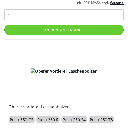
inkl. 20% MwSt. zzgl.
Versand
IN DEN WARENKORB
Oberer vorderer Laschenbolzen
Puch 350 GS
Puch 250 R
Puch 250 S4
Puch 250 T3