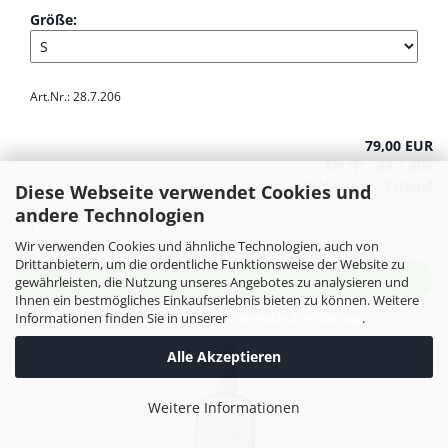
Größe:
Art.Nr.: 28.7.206
79,00 EUR
Art.Nr.: 28.7.206
inkl. 20% MwSt. zzgl.
Versand
Diese Webseite verwendet Cookies und
andere Technologien
Wir verwenden Cookies und ähnliche Technologien, auch von
Drittanbietern, um die ordentliche Funktionsweise der Website zu
IN DEN WARENKORB
gewährleisten, die Nutzung unseres Angebotes zu analysieren und
Ihnen ein bestmögliches Einkaufserlebnis bieten zu können. Weitere
Informationen finden Sie in unserer
Datenschutzerklärung
.
Alle Akzeptieren
Weitere Informationen