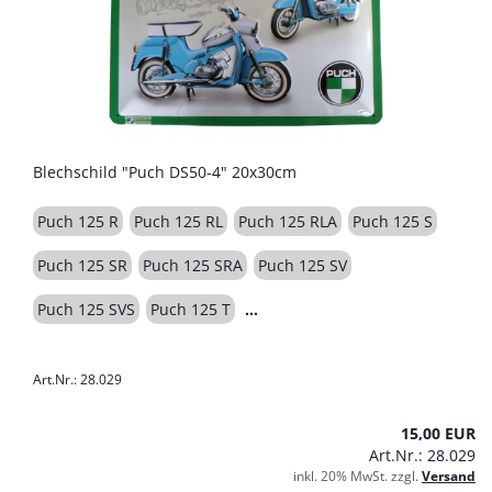
Blechschild "Puch DS50-4" 20x30cm
Puch 125 R
Puch 125 RL
Puch 125 RLA
Puch 125 S
Puch 125 SR
Puch 125 SRA
Puch 125 SV
Puch 125 SVS
Puch 125 T
Art.Nr.: 28.029
15,00 EUR
Art.Nr.: 28.029
inkl. 20% MwSt. zzgl.
Versand