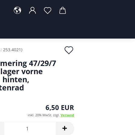
Auf
.:
253.4021
)
den
mering 47/29/7
Merkzettel
lager vorne
 hinten,
tenrad
6,50 EUR
inkl. 20% MwSt. zzgl.
Versand