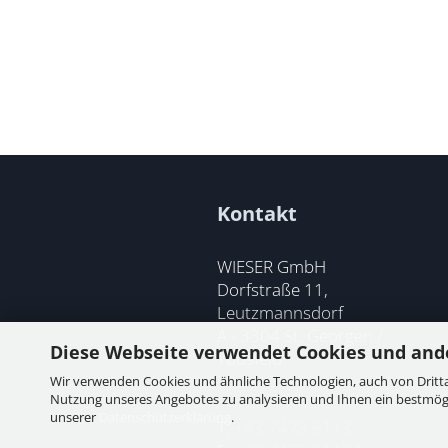
Kontakt
WIESER GmbH
Dorfstraße 11,
Leutzmannsdorf
A - 3304 St. Georgen /
Diese Webseite verwendet Cookies und and
Ybbsfeld
Wir verwenden Cookies und ähnliche Technologien, auch von Dritta
Nutzung unseres Angebotes zu analysieren und Ihnen ein bestmögli
unserer
Datenschutzerklärung
.
T:
+43 7473 6113