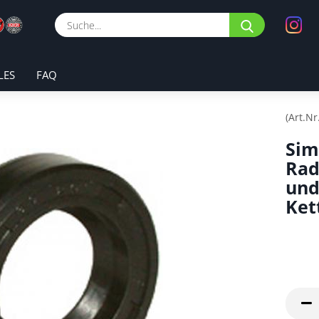
Suche...
LES
FAQ
(Art.Nr
Sim
Rad
und
Ket