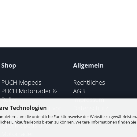
Shop
Allgemein
PUCH-Mopeds
Rechtliches
PUCH Motorräder &
AGB
Roller
Impressum
PUCH Motorräder vor
Datenschutz
ere Technologien
1945
Sitemap
nbietern, um die ordentliche Funktionsweise der Website zu gewährleisten,
ches Einkaufserlebnis bieten zu können. Weitere Informationen finden Sie 
KTM Mopeds und
Motorräder