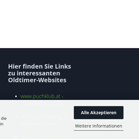
Hier finden Sie Links
zu interessanten
Oldtimer-Websites
www.puchklub.at
-
Puchklub Grieskirchen
Alle Akzeptieren
www.plank-racing.at
-
 die
in
Plank Racing Team
Weitere Informationen
amicale.puch.free.fr
-