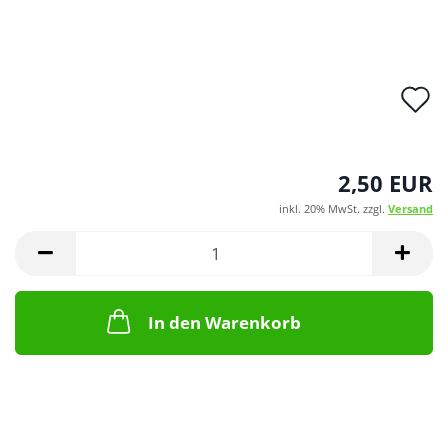
A
d
M
2,50 EUR
inkl. 20% MwSt. zzgl.
Versand
In den Warenkorb