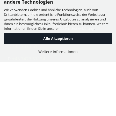
andere Technologien
Wir verwenden Cookies und ähnliche Technologien, auch von
WIESER GmbH
Drittanbietern, um die ordentliche Funktionsweise der Website zu
Dorfstraße 11, Leutzmannsdorf
gewährleisten, die Nutzung unseres Angebotes zu analysieren und
Ihnen ein bestmögliches Einkaufserlebnis bieten zu können. Weitere
A - 3304 St. Georgen / Ybbsfeld
Informationen finden Sie in unserer
Datenschutzerklärung
.
Alle Akzeptieren
T:
+43 7473 6113
Weitere Informationen
F:
+43 7473 61134
E:
office@puch-wieser.at
Shop
PUCH-Mopeds