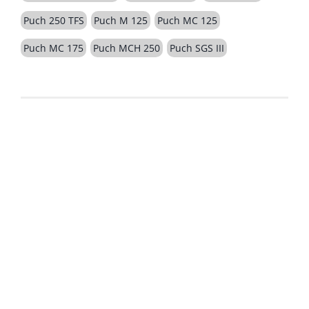
Puch 250 TFS
Puch M 125
Puch MC 125
Puch MC 175
Puch MCH 250
Puch SGS III