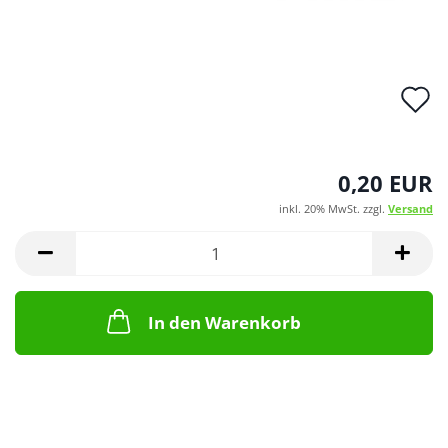
A
d
M
0,20 EUR
inkl. 20% MwSt. zzgl.
Versand
In den Warenkorb