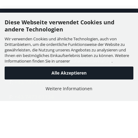
Diese Webseite verwendet Cookies und
Kontakt
andere Technologien
Wir verwenden Cookies und ähnliche Technologien, auch von
WIESER GmbH
Drittanbietern, um die ordentliche Funktionsweise der Website zu
Dorfstraße 11, Leutzmannsdorf
gewährleisten, die Nutzung unseres Angebotes zu analysieren und
Ihnen ein bestmögliches Einkaufserlebnis bieten zu können. Weitere
A - 3304 St. Georgen / Ybbsfeld
Informationen finden Sie in unserer
Datenschutzerklärung
.
Alle Akzeptieren
T:
+43 7473 6113
Weitere Informationen
F:
+43 7473 61134
E:
office@puch-wieser.at