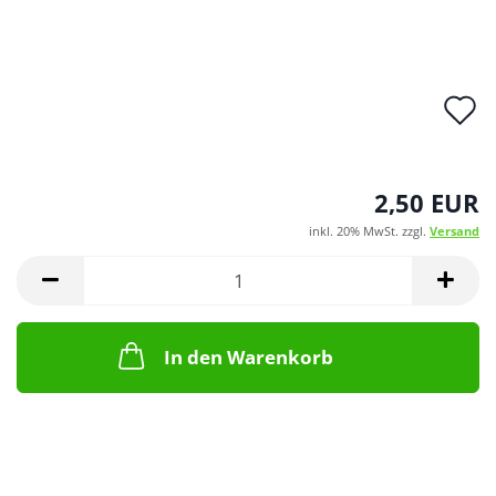
A
d
M
2,50 EUR
inkl. 20% MwSt. zzgl.
Versand
In den Warenkorb