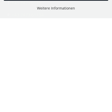
T:
+43 7473 6113
Weitere Informationen
F:
+43 7473 61134
E:
office@puch-wieser.at
Shop
PUCH-Mopeds
PUCH Motorräder & Roller
PUCH Motorräder vor 1945
KTM Mopeds und Motorräder