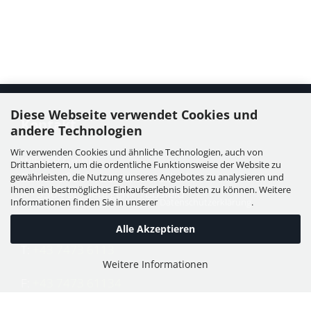
Diese Webseite verwendet Cookies und
Kontakt
andere Technologien
Wir verwenden Cookies und ähnliche Technologien, auch von
WIESER GmbH
Drittanbietern, um die ordentliche Funktionsweise der Website zu
Dorfstraße 11, Leutzmannsdorf
gewährleisten, die Nutzung unseres Angebotes zu analysieren und
Ihnen ein bestmögliches Einkaufserlebnis bieten zu können. Weitere
A - 3304 St. Georgen / Ybbsfeld
Informationen finden Sie in unserer
Datenschutzerklärung
.
Alle Akzeptieren
T:
+43 7473 6113
Weitere Informationen
F:
+43 7473 61134