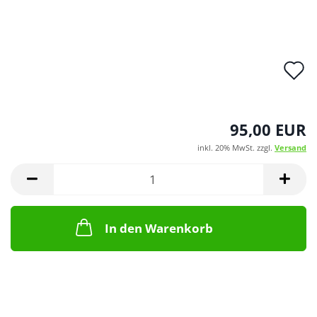
A
d
M
95,00 EUR
inkl. 20% MwSt. zzgl.
Versand
In den Warenkorb