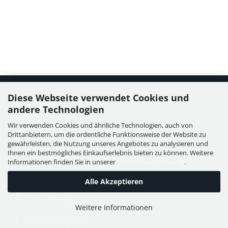
Diese Webseite verwendet Cookies und
Kontakt
andere Technologien
Wir verwenden Cookies und ähnliche Technologien, auch von
WIESER GmbH
Drittanbietern, um die ordentliche Funktionsweise der Website zu
Dorfstraße 11, Leutzmannsdorf
gewährleisten, die Nutzung unseres Angebotes zu analysieren und
Ihnen ein bestmögliches Einkaufserlebnis bieten zu können. Weitere
A - 3304 St. Georgen / Ybbsfeld
Informationen finden Sie in unserer
Datenschutzerklärung
.
Alle Akzeptieren
T:
+43 7473 6113
Weitere Informationen
F:
+43 7473 61134