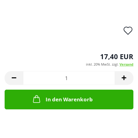
A
d
M
17,40 EUR
inkl. 20% MwSt. zzgl.
Versand
In den Warenkorb