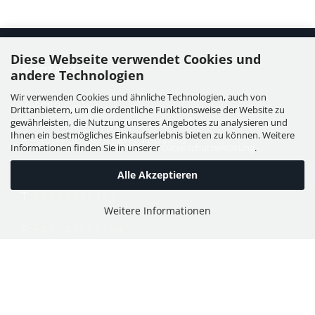
Diese Webseite verwendet Cookies und
Kontakt
andere Technologien
Wir verwenden Cookies und ähnliche Technologien, auch von
WIESER GmbH
Drittanbietern, um die ordentliche Funktionsweise der Website zu
Dorfstraße 11, Leutzmannsdorf
gewährleisten, die Nutzung unseres Angebotes zu analysieren und
Ihnen ein bestmögliches Einkaufserlebnis bieten zu können. Weitere
A - 3304 St. Georgen / Ybbsfeld
Informationen finden Sie in unserer
Datenschutzerklärung
.
Alle Akzeptieren
T:
+43 7473 6113
Weitere Informationen
F:
+43 7473 61134
E:
office@puch-wieser.at