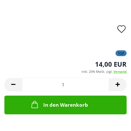
A
d
M
TOP
14,00 EUR
inkl. 20% MwSt. zzgl.
Versand
In den Warenkorb