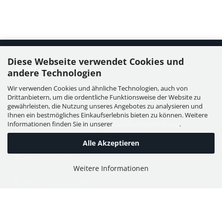
Diese Webseite verwendet Cookies und
Kontakt
andere Technologien
Wir verwenden Cookies und ähnliche Technologien, auch von
WIESER GmbH
Drittanbietern, um die ordentliche Funktionsweise der Website zu
Dorfstraße 11, Leutzmannsdorf
gewährleisten, die Nutzung unseres Angebotes zu analysieren und
Ihnen ein bestmögliches Einkaufserlebnis bieten zu können. Weitere
A - 3304 St. Georgen / Ybbsfeld
Informationen finden Sie in unserer
Datenschutzerklärung
.
Alle Akzeptieren
T:
+43 7473 6113
Weitere Informationen
F:
+43 7473 61134
E:
office@puch-wieser.at