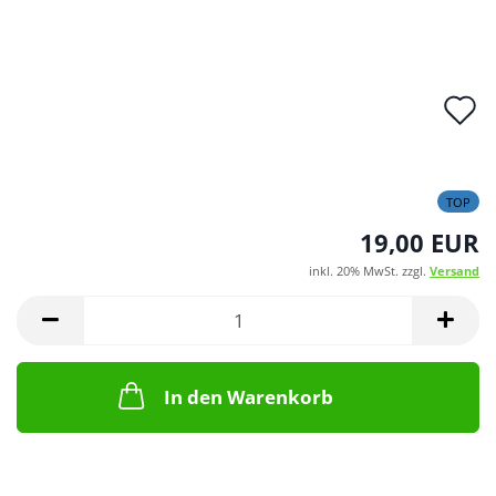
A
d
M
TOP
19,00 EUR
inkl. 20% MwSt. zzgl.
Versand
In den Warenkorb