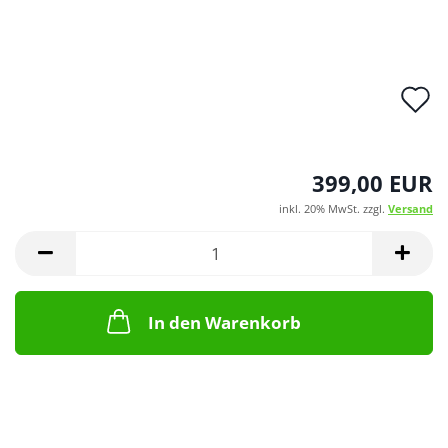
A
d
M
399,00 EUR
inkl. 20% MwSt. zzgl.
Versand
In den Warenkorb