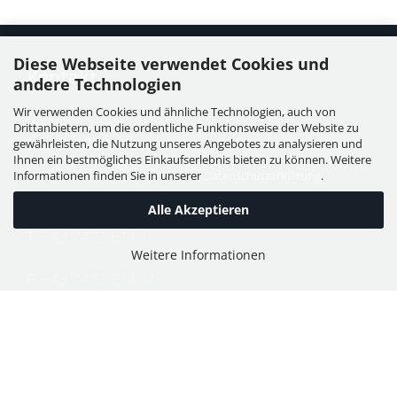
Diese Webseite verwendet Cookies und
Kontakt
andere Technologien
Wir verwenden Cookies und ähnliche Technologien, auch von
WIESER GmbH
Drittanbietern, um die ordentliche Funktionsweise der Website zu
Dorfstraße 11, Leutzmannsdorf
gewährleisten, die Nutzung unseres Angebotes zu analysieren und
Ihnen ein bestmögliches Einkaufserlebnis bieten zu können. Weitere
A - 3304 St. Georgen / Ybbsfeld
Informationen finden Sie in unserer
Datenschutzerklärung
.
Alle Akzeptieren
T:
+43 7473 6113
Weitere Informationen
F:
+43 7473 61134
E:
office@puch-wieser.at