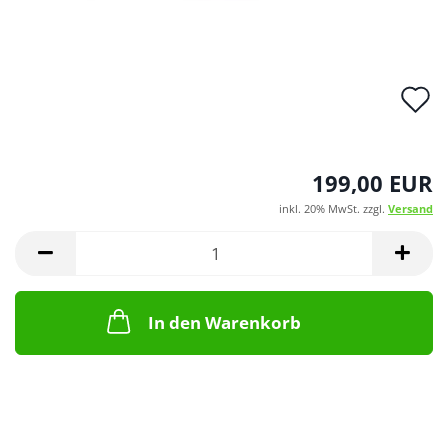
A
d
M
199,00 EUR
inkl. 20% MwSt. zzgl.
Versand
In den Warenkorb