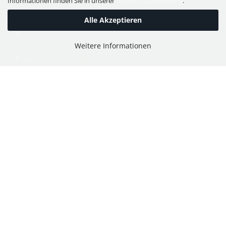
Informationen finden Sie in unserer
Datenschutzerklärung
.
Alle Akzeptieren
T:
+43 7473 6113
Weitere Informationen
F:
+43 7473 61134
E:
office@puch-wieser.at
Shop
PUCH-Mopeds
PUCH Motorräder & Roller
PUCH Motorräder vor 1945