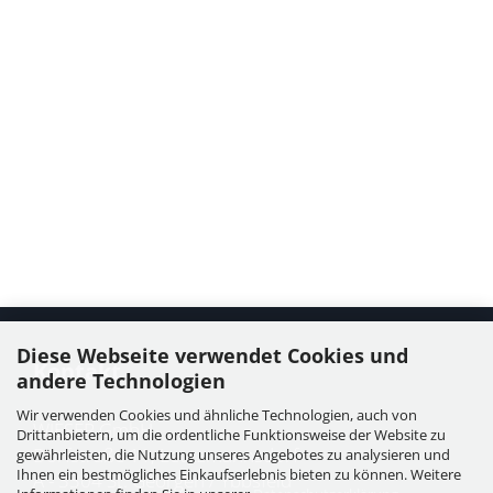
Diese Webseite verwendet Cookies und
Kontakt
andere Technologien
Wir verwenden Cookies und ähnliche Technologien, auch von
WIESER GmbH
Drittanbietern, um die ordentliche Funktionsweise der Website zu
Dorfstraße 11, Leutzmannsdorf
gewährleisten, die Nutzung unseres Angebotes zu analysieren und
Ihnen ein bestmögliches Einkaufserlebnis bieten zu können. Weitere
A - 3304 St. Georgen / Ybbsfeld