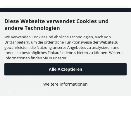
Diese Webseite verwendet Cookies und
Kontakt
andere Technologien
Wir verwenden Cookies und ähnliche Technologien, auch von
WIESER GmbH
Drittanbietern, um die ordentliche Funktionsweise der Website zu
Dorfstraße 11, Leutzmannsdorf
gewährleisten, die Nutzung unseres Angebotes zu analysieren und
Ihnen ein bestmögliches Einkaufserlebnis bieten zu können. Weitere
A - 3304 St. Georgen / Ybbsfeld
Informationen finden Sie in unserer
Datenschutzerklärung
.
Alle Akzeptieren
T:
+43 7473 6113
Weitere Informationen
F:
+43 7473 61134
E:
office@puch-wieser.at