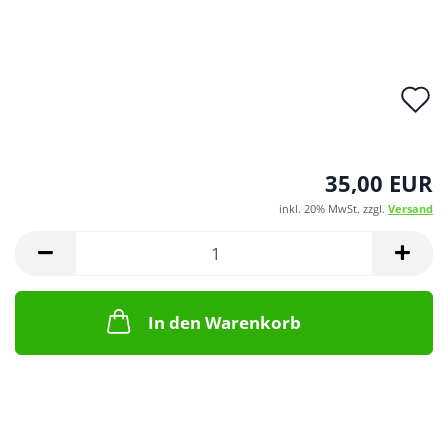
A
d
M
35,00 EUR
inkl. 20% MwSt. zzgl.
Versand
In den Warenkorb