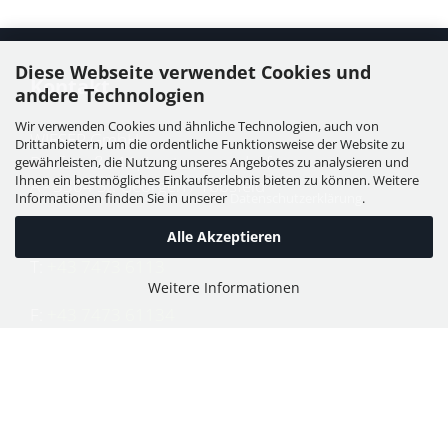
Diese Webseite verwendet Cookies und
Kontakt
andere Technologien
Wir verwenden Cookies und ähnliche Technologien, auch von
WIESER GmbH
Drittanbietern, um die ordentliche Funktionsweise der Website zu
Dorfstraße 11, Leutzmannsdorf
gewährleisten, die Nutzung unseres Angebotes zu analysieren und
Ihnen ein bestmögliches Einkaufserlebnis bieten zu können. Weitere
A - 3304 St. Georgen / Ybbsfeld
Informationen finden Sie in unserer
Datenschutzerklärung
.
Alle Akzeptieren
T:
+43 7473 6113
Weitere Informationen
F:
+43 7473 61134
E:
office@puch-wieser.at