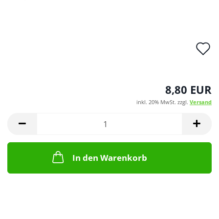
A
d
M
8,80 EUR
inkl. 20% MwSt. zzgl.
Versand
In den Warenkorb