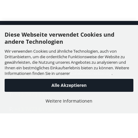
Diese Webseite verwendet Cookies und
Kontakt
andere Technologien
Wir verwenden Cookies und ähnliche Technologien, auch von
WIESER GmbH
Drittanbietern, um die ordentliche Funktionsweise der Website zu
Dorfstraße 11, Leutzmannsdorf
gewährleisten, die Nutzung unseres Angebotes zu analysieren und
Ihnen ein bestmögliches Einkaufserlebnis bieten zu können. Weitere
A - 3304 St. Georgen / Ybbsfeld
Informationen finden Sie in unserer
Datenschutzerklärung
.
Alle Akzeptieren
T:
+43 7473 6113
Weitere Informationen
F:
+43 7473 61134
E:
office@puch-wieser.at