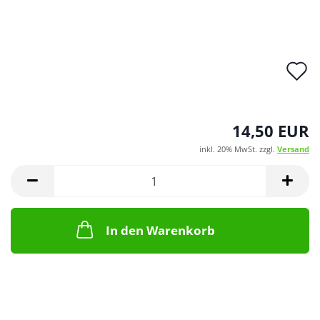
A
d
M
14,50 EUR
inkl. 20% MwSt. zzgl.
Versand
In den Warenkorb