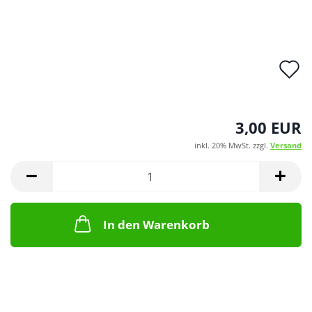
A
d
M
3,00 EUR
inkl. 20% MwSt. zzgl.
Versand
In den Warenkorb