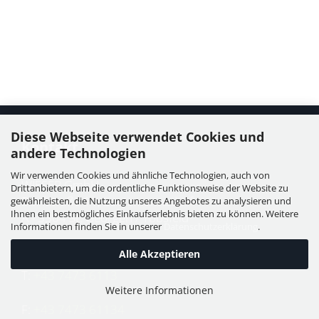
Diese Webseite verwendet Cookies und
Kontakt
andere Technologien
Wir verwenden Cookies und ähnliche Technologien, auch von
WIESER GmbH
Drittanbietern, um die ordentliche Funktionsweise der Website zu
Dorfstraße 11, Leutzmannsdorf
gewährleisten, die Nutzung unseres Angebotes zu analysieren und
Ihnen ein bestmögliches Einkaufserlebnis bieten zu können. Weitere
A - 3304 St. Georgen / Ybbsfeld
Informationen finden Sie in unserer
Datenschutzerklärung
.
Alle Akzeptieren
T:
+43 7473 6113
Weitere Informationen
F:
+43 7473 61134