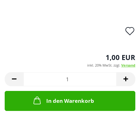
A
d
M
1,00 EUR
inkl. 20% MwSt. zzgl.
Versand
In den Warenkorb