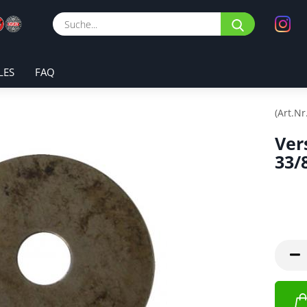
Suche...
LES
FAQ
(Art.Nr
Ver
33/