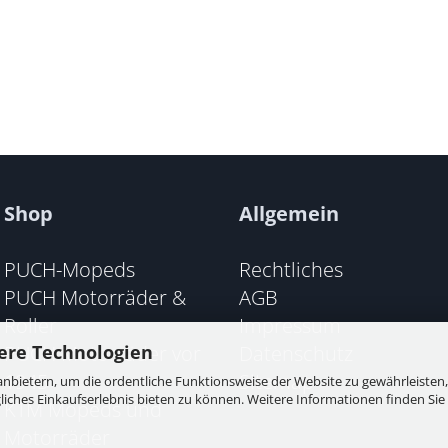
Shop
Allgemein
PUCH-Mopeds
Rechtliches
PUCH Motorräder &
AGB
Roller
Impressum
PUCH Motorräder vor
Datenschutz
ere Technologien
1945
Sitemap
nbietern, um die ordentliche Funktionsweise der Website zu gewährleisten,
ches Einkaufserlebnis bieten zu können. Weitere Informationen finden Sie 
KTM Mopeds und
Motorräder