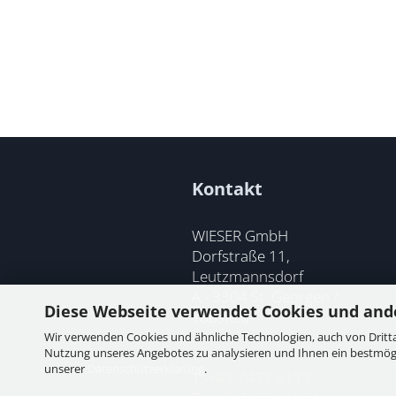
Kontakt
WIESER GmbH
Dorfstraße 11,
Leutzmannsdorf
A - 3304 St. Georgen /
Diese Webseite verwendet Cookies und and
Ybbsfeld
Wir verwenden Cookies und ähnliche Technologien, auch von Dritta
Nutzung unseres Angebotes zu analysieren und Ihnen ein bestmögli
unserer
Datenschutzerklärung
.
T:
+43 7473 6113