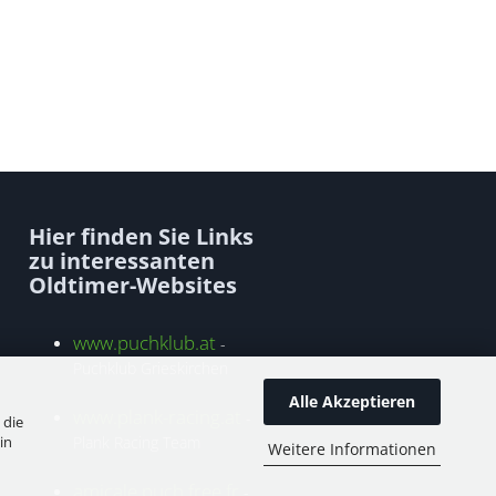
Hier finden Sie Links
zu interessanten
Oldtimer-Websites
www.puchklub.at
-
Puchklub Grieskirchen
Alle Akzeptieren
www.plank-racing.at
-
 die
in
Plank Racing Team
Weitere Informationen
amicale.puch.free.fr
-