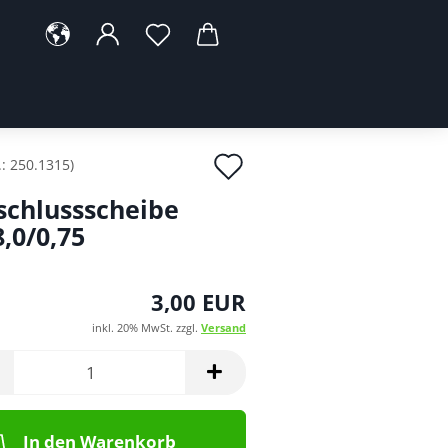
Auf
.:
250.1315
)
den
schlussscheibe
Merkzettel
8,0/0,75
3,00 EUR
inkl. 20% MwSt. zzgl.
Versand
In den Warenkorb