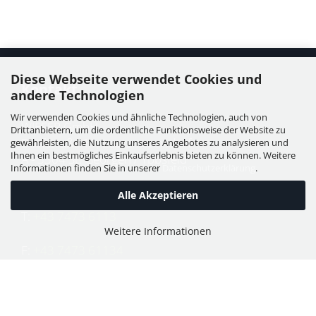
Diese Webseite verwendet Cookies und
Kontakt
andere Technologien
Wir verwenden Cookies und ähnliche Technologien, auch von
WIESER GmbH
Drittanbietern, um die ordentliche Funktionsweise der Website zu
Dorfstraße 11, Leutzmannsdorf
gewährleisten, die Nutzung unseres Angebotes zu analysieren und
Ihnen ein bestmögliches Einkaufserlebnis bieten zu können. Weitere
A - 3304 St. Georgen / Ybbsfeld
Informationen finden Sie in unserer
Datenschutzerklärung
.
Alle Akzeptieren
T:
+43 7473 6113
Weitere Informationen
F:
+43 7473 61134
E:
office@puch-wieser.at