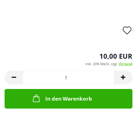
A
d
M
10,00 EUR
inkl. 20% MwSt. zzgl.
Versand
In den Warenkorb