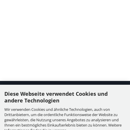
Diese Webseite verwendet Cookies und
Kontakt
andere Technologien
Wir verwenden Cookies und ähnliche Technologien, auch von
WIESER GmbH
Drittanbietern, um die ordentliche Funktionsweise der Website zu
Dorfstraße 11, Leutzmannsdorf
gewährleisten, die Nutzung unseres Angebotes zu analysieren und
Ihnen ein bestmögliches Einkaufserlebnis bieten zu können. Weitere
A - 3304 St. Georgen / Ybbsfeld