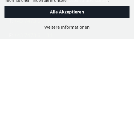
Informationen finden Sie in unserer
Datenschutzerklärung
.
Alle Akzeptieren
T:
+43 7473 6113
Weitere Informationen
F:
+43 7473 61134
E:
office@puch-wieser.at
Shop
PUCH-Mopeds
PUCH Motorräder & Roller
PUCH Motorräder vor 1945