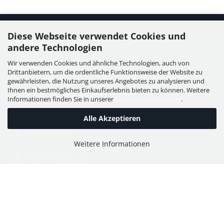
Diese Webseite verwendet Cookies und
Kontakt
andere Technologien
Wir verwenden Cookies und ähnliche Technologien, auch von
WIESER GmbH
Drittanbietern, um die ordentliche Funktionsweise der Website zu
Dorfstraße 11, Leutzmannsdorf
gewährleisten, die Nutzung unseres Angebotes zu analysieren und
Ihnen ein bestmögliches Einkaufserlebnis bieten zu können. Weitere
A - 3304 St. Georgen / Ybbsfeld
Informationen finden Sie in unserer
Datenschutzerklärung
.
Alle Akzeptieren
T:
+43 7473 6113
Weitere Informationen
F:
+43 7473 61134
E:
office@puch-wieser.at