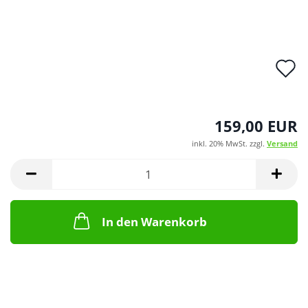
A
d
M
159,00 EUR
inkl. 20% MwSt. zzgl.
Versand
In den Warenkorb