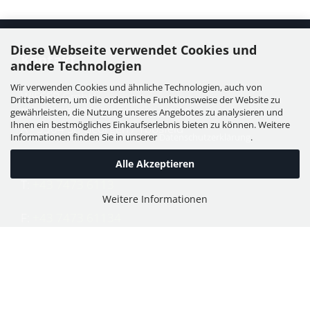
Diese Webseite verwendet Cookies und
Kontakt
andere Technologien
Wir verwenden Cookies und ähnliche Technologien, auch von
WIESER GmbH
Drittanbietern, um die ordentliche Funktionsweise der Website zu
Dorfstraße 11, Leutzmannsdorf
gewährleisten, die Nutzung unseres Angebotes zu analysieren und
Ihnen ein bestmögliches Einkaufserlebnis bieten zu können. Weitere
A - 3304 St. Georgen / Ybbsfeld
Informationen finden Sie in unserer
Datenschutzerklärung
.
Alle Akzeptieren
T:
+43 7473 6113
Weitere Informationen
F:
+43 7473 61134
E:
office@puch-wieser.at