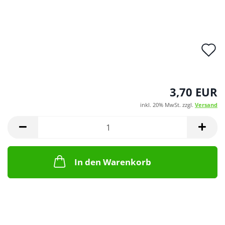
A
d
M
3,70 EUR
inkl. 20% MwSt. zzgl.
Versand
In den Warenkorb